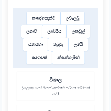
කාඤ්ඤොක්ම
ලවැලබු
ලශාවි
ලාඹසිය
ලකඩුල්
යනජභා
තබුරු
ලමයි
තගෙවත්
න්නේතැබින්
විශාල
(ලොකු හෝ මහත් යන්නට සමාන අර්ථයක්
දේ.)