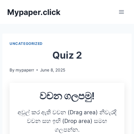
Skip
Mypaper.click
to
content
UNCATEGORIZED
Quiz 2
By
mypaperr
June 8, 2025
වචන ගලපමු!
අවුල් කර ඇති වචන (Drag area) නිවැරදි
වචන සහ ඉඟි (Drop area) සමඟ
ගලපන්න.