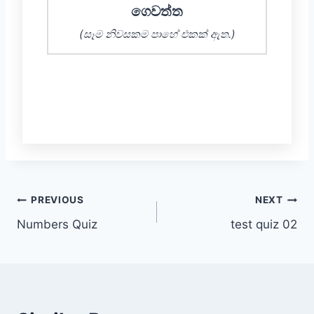
ගෙවත්ත
(සෑම නිවසකම පාහේ එකක් ඇත.)
පිළිතුරු පරීක්ෂා කරන්න
Post
PREVIOUS
NEXT
Numbers Quiz
test quiz 02
navigation