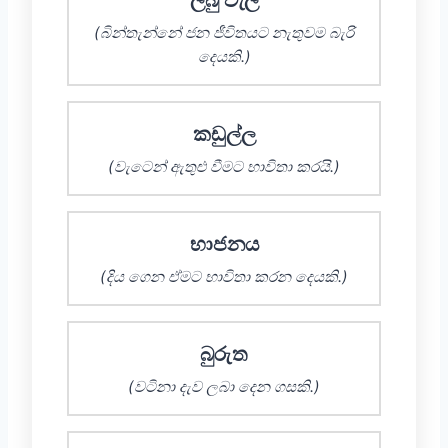
(බින්තැන්නේ ජන ජීවිතයට නැතුවම බැරි
දෙයකි.)
කඩුල්ල
(වැටෙන් ඇතුළු වීමට භාවිතා කරයි.)
භාජනය
(දිය ගෙන ඒමට භාවිතා කරන දෙයකි.)
බුරුත
(වටිනා දැව ලබා දෙන ගසකි.)