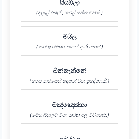
සියඹලා
(ඇඹුල් රසැති, කරල් සහිත ගසකි.)
මයිල
(සෑම ඉඩමකම පාහේ ඇති ගසක්.)
බින්තැන්නේ
(මෙය පාඨයෙහි සඳහන් වන ප්‍රදේශයකි.)
මඤ්ඤොක්කා
(මෙය බහුලව වගා කරන අල වර්ගයකි.)
ලබු වැල